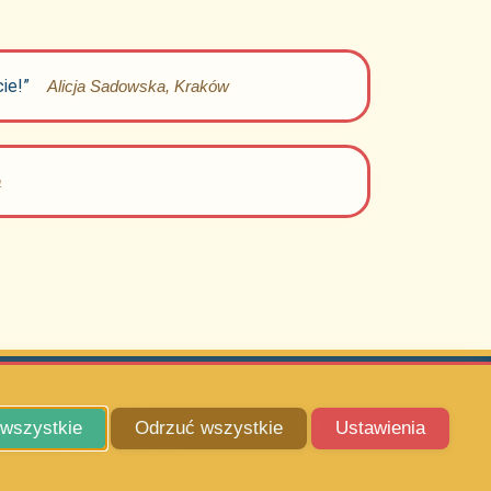
ie!”
Alicja Sadowska, Kraków
a
 Górska 15, 30-519 Kraków
 wszystkie
Odrzuć wszystkie
Ustawienia
ntakt@spectral-ridge.com